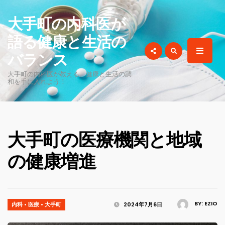
for:
大手町の内科医が
語る健康と生活の
バランス
大手町の内科医が教える、健康と生活の調
和を手に入れよう！
大手町の医療機関と地域
の健康増進
BY:
EZIO
内科
•
医療
•
大手町
2024年7月6日