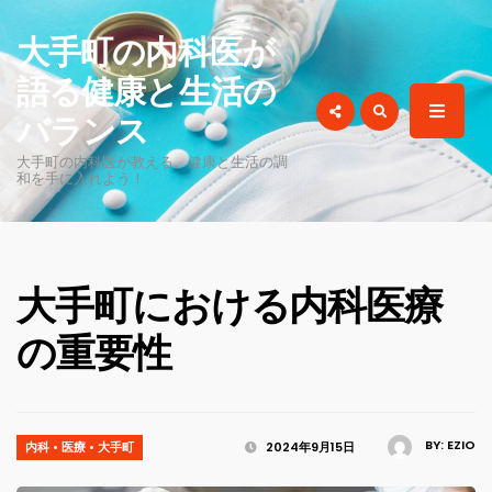
for:
大手町の内科医が
語る健康と生活の
バランス
大手町の内科医が教える、健康と生活の調
和を手に入れよう！
大手町における内科医療
の重要性
BY:
EZIO
内科
•
医療
•
大手町
2024年9月15日